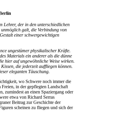
Berlin
m Lehrer, der in den unterschiedlichen
nz unmöglich galt, die Verbindung von
e Gestalt einer schwergewichtigen
ance ungestümer physikalischer Kräfte.
es Materials ein anderer als die dünne
ie hier auf ungewöhnliche Weise wirken.
 Kissen, die jederzeit auffliegen können.
dieser eleganten Täuschung.
 Leichtigkeit, wo Schwere noch immer die
 Freien, in der gepflegten Landschaft
gen, zumindest an einen Spaziergang oder
hwere etwa von Richard Serras
graner Beitrag zur Geschichte der
iguren scheinen zu fliegen und sich der