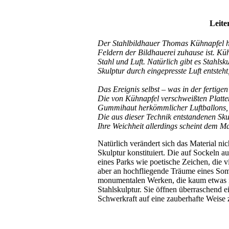
Leite
Der Stahlbildhauer Thomas Kühnapfel ha
Feldern der Bildhauerei zuhause ist. Kü
Stahl und Luft. Natürlich gibt es Stahl
Skulptur durch eingepresste Luft entsteht,
Das Ereignis selbst – was in der fertige
Die von Kühnapfel verschweißten Platte
Gummihaut herkömmlicher Luftballons, al
Die aus dieser Technik entstandenen Skulp
Ihre Weichheit allerdings scheint dem M
Natürlich verändert sich das Material ni
Skulptur konstituiert. Die auf Sockeln a
eines Parks wie poetische Zeichen, die v
aber an hochfliegende Träume eines Som
monumentalen Werken, die kaum etwas neb
Stahlskulptur. Sie öffnen überraschend
Schwerkraft auf eine zauberhafte Weise 