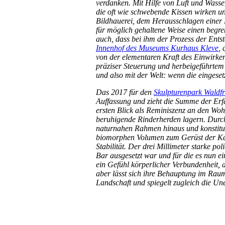
verdanken. Mit Hilfe von Luft und Wasse
die oft wie schwebende Kissen wirken un
Bildhauerei, dem Herausschlagen einer F
für möglich gehaltene Weise einen begr
auch, dass bei ihm der Prozess der Ents
Innenhof des Museums Kurhaus Kleve
,
von der elementaren Kraft des Einwirken
präziser Steuerung und herbeigeführtem
und also mit der Welt: wenn die eingeset
Das 2017 für den
Skulpturenpark Waldfr
Auffassung und zieht die Summe der Erf
ersten Blick als Reminiszenz an den Woh
beruhigende Rinderherden lagern. Durch
naturnahen Rahmen hinaus und konstituie
biomorphen Volumen zum Gerüst der Kan
Stabilität. Der drei Millimeter starke p
Bar ausgesetzt war und für die es nun eine
ein Gefühl körperlicher Verbundenheit, d
aber lässt sich ihre Behauptung im Rau
Landschaft und spiegelt zugleich die Une