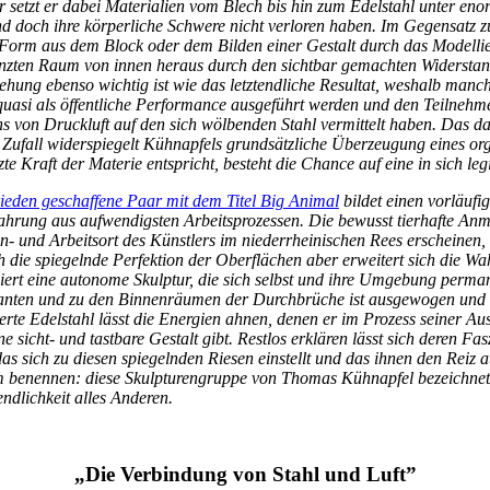
r setzt er dabei Materialien vom Blech bis hin zum Edelstahl unter en
d doch ihre körperliche Schwere nicht verloren haben. Im Gegensatz zu
orm aus dem Block oder dem Bilden einer Gestalt durch das Modelliere
enzten Raum von innen heraus durch den sichtbar gemachten Widerstand
tehung ebenso wichtig ist wie das letztendliche Resultat, weshalb manc
 quasi als öffentliche Performance ausgeführt werden und den Teilneh
s von Druckluft auf den sich wölbenden Stahl vermittelt haben. Das d
 Zufall widerspiegelt Kühnapfels grundsätzliche Überzeugung eines 
zte Kraft der Materie entspricht, besteht die Chance auf eine in sich l
ieden geschaffene Paar mit dem Titel Big Animal
bildet einen vorläufi
ahrung aus aufwendigsten Arbeitsprozessen. Die bewusst tierhafte A
n- und Arbeitsort des Künstlers im niederrheinischen Rees erscheinen,
 die spiegelnde Perfektion der Oberflächen aber erweitert sich die W
rt eine autonome Skulptur, die sich selbst und ihre Umgebung permanen
ten und zu den Binnenräumen der Durchbrüche ist ausgewogen und ve
olierte Edelstahl lässt die Energien ahnen, denen er im Prozess seiner
 sicht- und tastbare Gestalt gibt. Restlos erklären lässt sich deren Fasz
as sich zu diesen spiegelnden Riesen einstellt und das ihnen den Reiz 
m benennen: diese Skulpturengruppe von Thomas Kühnapfel bezeichnet
ndlichkeit alles Anderen.
„Die Verbindung von Stahl und Luft”