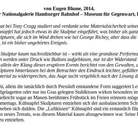
von Eugen Blume, 2014,
r Nationalgalerie Hamburger Bahnhof – Museum für Gegenwart, 
t bei Tony Cragg studiert und verdankt seine Materialsicherheit seine
hnapfel hat jedoch etwas in die Skulptur eingeführt, was bisher als ga
skulpturen, die sich im Wind drehen wie bei George Richey, aber dass di
 ist ein bisher ungehörtes Ereignis.
n Skulptur kaum nachvollziehbar ist – wirkt als eine grandiose Perform
n werden unter Druck wie Ballons aufgeblasen, nur ist der Widerstand d
lein der Klang dieses eruptiven Events berichtet von den Gewalten, d
turen hinterlassen bei dem Betrachter den Eindruck leichter, gefüllter
aterial zu widersprechen, das Auge sucht vergeblich nach der Lösung 
cht, allein die tatsächlich durch Pressluft entstandene Form suggeriert
ufgelagerten oder nur ins Gras gelegten Stahlkissen wirken besonders im
ielleicht sogar an Manets berühmtes Frühstück im Freien erinnern mö
mertags. Kühnapfel Skulpturen entziehen sich der ausbalancierten Sc
en sich dulden. Die „Luftkissen“ Kühnapfel sind ein erstaunlich fili
 ein neues Terrain, was diesem Material kaum abzugewinnen war. Seine F
zu entziehen.