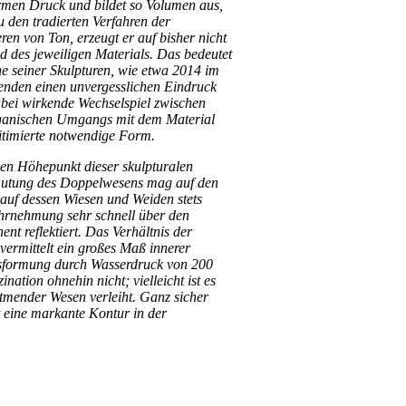
ormen Druck und bildet so Volumen aus,
 den tradierten Verfahren der
n von Ton, erzeugt er auf bisher nicht
 des jeweiligen Materials. Das bedeutet
he seiner Skulpturen, wie etwa 2014 im
menden einen unvergesslichen Eindruck
abei wirkende Wechselspiel zwischen
organischen Umgangs mit dem Material
egitimierte notwendige Form.
gen Höhepunkt dieser skulpturalen
nmutung des Doppelwesens mag auf den
 auf dessen Wiesen und Weiden stets
ahrnehmung sehr schnell über den
t reflektiert. Das Verhältnis der
rmittelt ein großes Maß innerer
 Ausformung durch Wasserdruck von 200
ination ohnehin nicht; vielleicht ist es
atmender Wesen verleiht. Ganz sicher
 eine markante Kontur in der